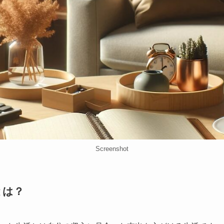
Screenshot
とは？