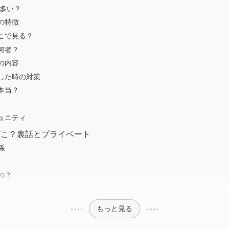
が多い？
の特徴
こで見る？
何者？
の内容
した時の対策
本当？
ュニティ
どこ？裏話とプライベート
係
の？
もっと見る