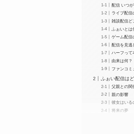
配信 いつ
ライブ配信
雑談配信ど
ふぉいとは
ゲーム配信
配信を見逃
ハーフって
由来は何？
ファンコミ
ふぉい配信は
父親との関
親の影響
彼女はいる
将来の夢