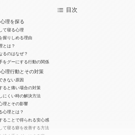
目次
る心理を探る
して寝る心理
を握りしめる理由
理とは？
なるのはなぜ？
手をグーにする行動の関係
る心理行動とその対策
できない原因
すると痛い場合の対策
しにくい時の解決方法
心理とその影響
る心理とは？
することで得られる安心感
して寝る癖を改善する方法